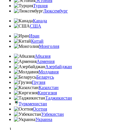
Эстония
Турция
Люксембург
Канада
США
Иран
Китай
Монголия
Абхазия
Армения
Азербайджан
Молдавия
Беларусь
Грузия
Казахстан
Киргизия
Таджикистан
Туркменистан
Осетия
Узбекистан
Украина