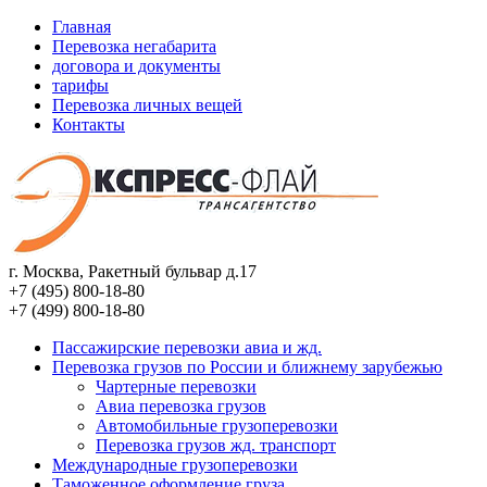
Главная
Перевозка негабарита
договора и документы
тарифы
Перевозка личных вещей
Контакты
г. Москва, Ракетный бульвар д.17
+7
(
495
)
800-18-80
+7
(
499
)
800-18-80
Пассажирские перевозки авиа и жд.
Перевозка грузов по России и ближнему зарубежью
Чартерные перевозки
Авиа перевозка грузов
Автомобильные грузоперевозки
Перевозка грузов жд. транспорт
Международные грузоперевозки
Таможенное оформление груза