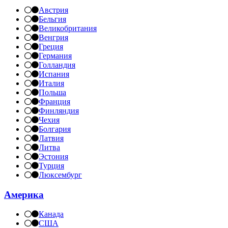
Австрия
Бельгия
Великобритания
Венгрия
Греция
Германия
Голландия
Испания
Италия
Польша
Франция
Финляндия
Чехия
Болгария
Латвия
Литва
Эстония
Турция
Люксембург
Америка
Канада
США