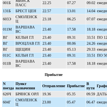
МИНСК
001Б
22.25
07.27
09.02
ежедн
ПАСС
131Б
БРЕСТ ЦЕН
22.57
13.01
14.04
ежедн
СМОЛЕНСК
603Э
23.18
06.25
07.07
ежедн
Ц
ВАРШАВА
011М
23.40
17.58
18.18
ежедн
ВС
ВГ
КЕЛЬН ГЛ
23.40
09.31
33.51
ПО 1
ВГ
ВРОЦЛАВ ГЛ
23.40
00.06
24.26
ежедн
ВГ
ЩЕЦИН
23.40
05.13
29.33
ежедн
011С
КЕЛЬН ГЛ
23.40
09.31
33.51
ПО 5
ВАРШАВА
011В
23.40
17.58
18.18
ежедн
ВС
Прибытие
N
Пункт
В
Отправление
Прибытие
Граф
поезда
назначения
пути
626Ч
БРЯНСК ОРЛ
19.36
05.35
09.59
ДАТЫ:
СМОЛЕНСК
604Г
23.00
05.47
06.47
ежедн
Ц