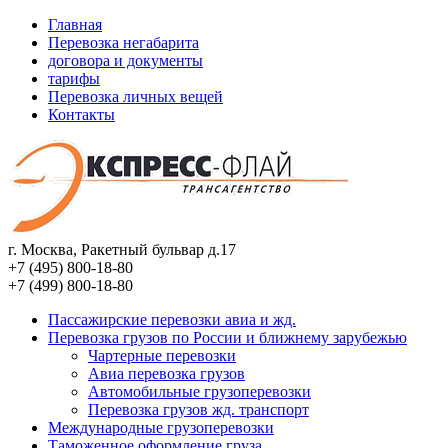
Главная
Перевозка негабарита
договора и документы
тарифы
Перевозка личных вещей
Контакты
г. Москва, Ракетный бульвар д.17
+7
(
495
)
800-18-80
+7
(
499
)
800-18-80
Пассажирские перевозки авиа и жд.
Перевозка грузов по России и ближнему зарубежью
Чартерные перевозки
Авиа перевозка грузов
Автомобильные грузоперевозки
Перевозка грузов жд. транспорт
Международные грузоперевозки
Таможенное оформление груза