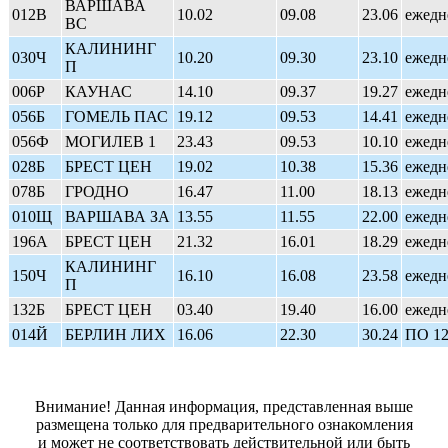
ВАРШАВА
012В
10.02
09.08
23.06
ежедн
ВС
КАЛИНИНГ
030Ч
10.20
09.30
23.10
ежедн
П
006Р
КАУНАС
14.10
09.37
19.27
ежедн
056Б
ГОМЕЛЬ ПАС
19.12
09.53
14.41
ежедн
056Ф
МОГИЛЕВ 1
23.43
09.53
10.10
ежедн
028Б
БРЕСТ ЦЕН
19.02
10.38
15.36
ежедн
078Б
ГРОДНО
16.47
11.00
18.13
ежедн
010Щ
ВАРШАВА ЗА
13.55
11.55
22.00
ежедн
196А
БРЕСТ ЦЕН
21.32
16.01
18.29
ежедн
КАЛИНИНГ
150Ч
16.10
16.08
23.58
ежедн
П
132Б
БРЕСТ ЦЕН
03.40
19.40
16.00
ежедн
014Й
БЕРЛИН ЛИХ
16.06
22.30
30.24
ПО 12
Внимание! Данная информация, представленная выше
размещена только для предварительного ознакомления
и может не соответствовать действительной или быть