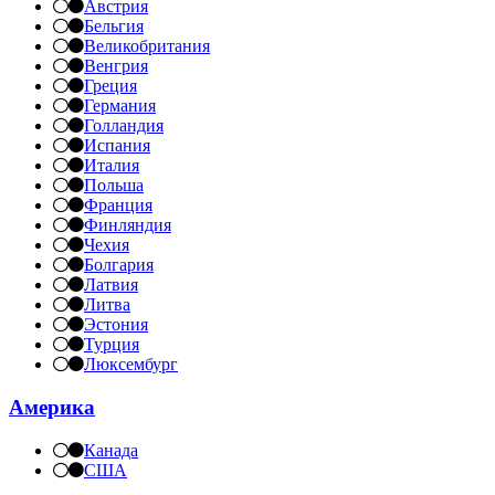
Австрия
Бельгия
Великобритания
Венгрия
Греция
Германия
Голландия
Испания
Италия
Польша
Франция
Финляндия
Чехия
Болгария
Латвия
Литва
Эстония
Турция
Люксембург
Америка
Канада
США