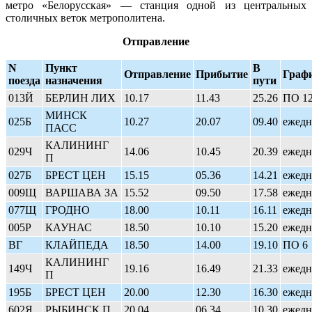
метро
«Белорусская
» — станция одной из центральных
столичных веток метрополитена.
Отправление
N
Пункт
В
Отправление
Прибытие
Граф
поезда
назначения
пути
013Й
БЕРЛИН ЛИХ
10.17
11.43
25.26
ПО 1
МИНСК
025Б
10.27
20.07
09.40
ежедн
ПАСС
КАЛИНИНГ
029Ч
14.06
10.45
20.39
ежедн
П
027Б
БРЕСТ ЦЕН
15.15
05.36
14.21
ежедн
009Щ
ВАРШАВА ЗА
15.52
09.50
17.58
ежедн
077Щ
ГРОДНО
18.00
10.11
16.11
ежедн
005Р
КАУНАС
18.50
10.10
15.20
ежедн
ВГ
КЛАЙПЕДА
18.50
14.00
19.10
ПО 6
КАЛИНИНГ
149Ч
19.16
16.49
21.33
ежедн
П
195Б
БРЕСТ ЦЕН
20.00
12.30
16.30
ежедн
602Я
РЫБИНСК П
20.04
06.34
10.30
ежедн