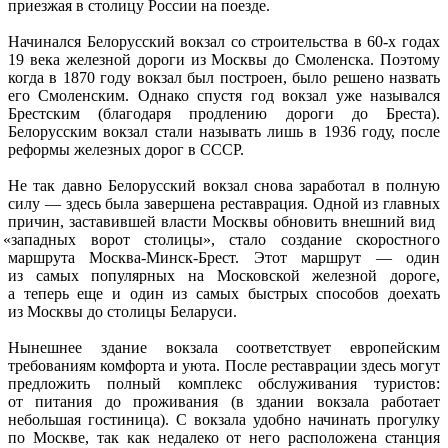
приезжая в столицу России на поезде.
Начинался Белорусский вокзал со строительства в 60-х годах
19 века железной дороги из Москвы до Смоленска. Поэтому
когда в 1870 году вокзал был построен, было решено назвать
его Смоленским. Однако спустя год вокзал уже назывался
Брестским
(благодаря
продлению дороги до Бреста).
Белорусским вокзал стали называть лишь в 1936 году, после
реформы железных дорог в СССР.
Не так давно Белорусский вокзал снова заработал в полную
силу — здесь была завершена реставрация. Одной из главных
причин, заставившей власти Москвы обновить внешний вид
«западных
ворот столицы», стало создание скоростного
маршрута Москва-Минск-Брест. Этот маршрут — один
из самых популярных на Московской железной дороге,
а теперь еще и один из самых быстрых способов доехать
из Москвы до столицы Беларуси.
Нынешнее здание вокзала соответствует европейским
требованиям комфорта и уюта. После реставрации здесь могут
предложить полный комплекс обслуживания туристов:
от питания до проживания
(в
здании вокзала работает
небольшая гостиница). С вокзала удобно начинать прогулку
по Москве, так как недалеко от него расположена станция