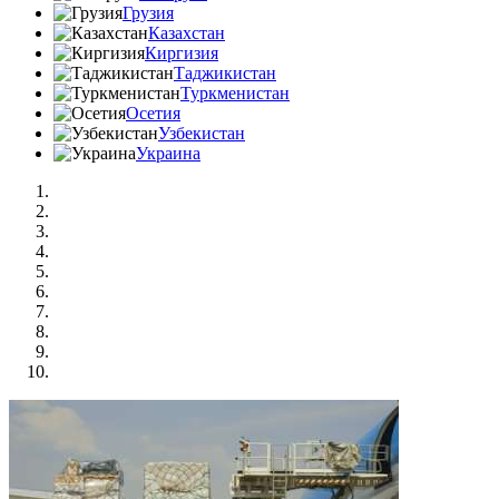
Грузия
Казахстан
Киргизия
Таджикистан
Туркменистан
Осетия
Узбекистан
Украина