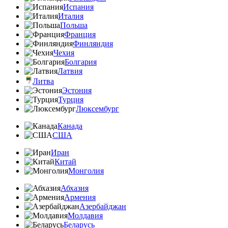
Испания
Италия
Польша
Франция
Финляндия
Чехия
Болгария
Латвия
Литва
Эстония
Турция
Люксембург
Канада
США
Иран
Китай
Монголия
Абхазия
Армения
Азербайджан
Молдавия
Беларусь